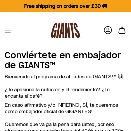
Ir
Free shipping on orders over £30 🚚
al
contenido
CUENTA
Conviértete en embajador
de GIANTS™
Bienvenido al programa de afiliados de GIANTS™ 🙌
¿Te apasiona la nutrición y el rendimiento? ¿Te
encanta el café?
En caso afirmativo y/o ¡INFIERNO, SÍ, te queremos
como embajador oficial de GIGANTES!
Queremos que valga la pena para usted, por eso
ofrecemos una comisión base del 40% con un 20%